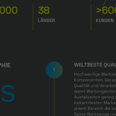
.000
38
>60
LÄNDER
KUNDEN
PHIE
WELTBESTE QUA
1
Hochwertige Werkze
’s
Komponenten. Gerade
Qualität und Verarbei
damit Wartungsinterv
Ausfallzeiten gering 
bekanntesten Marken
jedem Bereich die be
Deine Werkzeuge und