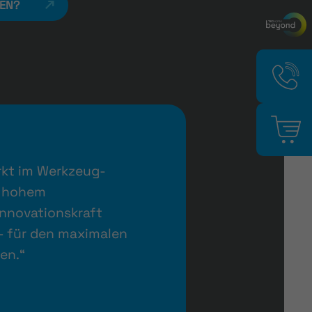
ZEN?
rkt im Werkzeug-
t hohem
Innovationskraft
 – für den maximalen
en.“