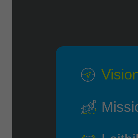
Visio
Missi