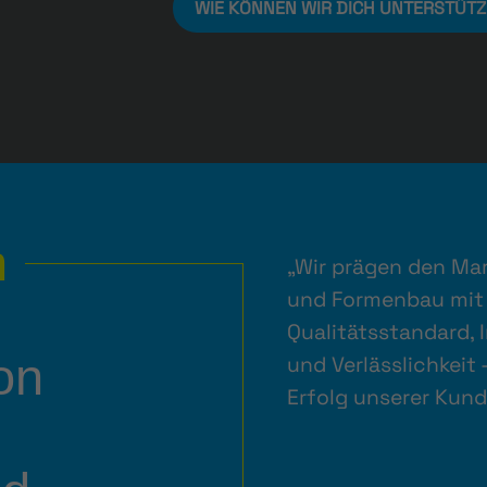
WIE KÖNNEN WIR DICH UNTERSTÜT
n
„Wir prägen den Ma
und Formenbau mi
Qualitätsstandard, 
on
und Verlässlichkeit
Erfolg unserer Kund