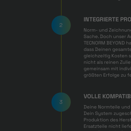
INTEGRIERTE PR
2
Norm- und Zeichnungs
Sache. Doch unser An
TECNORM BEYOND hab
dass Deinen gesamt
gleichzeitig Kosten 
nicht als reinen Zuli
gemeinsam mit indiv
größten Erfolge zu fe
VOLLE KOMPATIB
3
Deine Normteile und 
Dein System zugesch
Produktion des Herst
Ersatzteile nicht lief