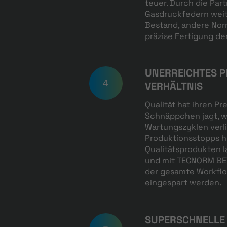
teuer. Durch die Par
Gasdruckfedern weit
Bestand, andere Nor
präzise Fertigung d
UNERREICHTES P
4
VERHÄLTNIS
Qualität hat ihren Pr
Schnäppchen jagt, wi
Wartungszyklen verli
Produktionsstopps h
Qualitätsprodukten 
und mit TECNORM BEY
der gesamte Workflo
eingespart werden.
SUPERSCHNELLE