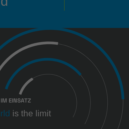
ld
IM EINSATZ
rld
is the limit