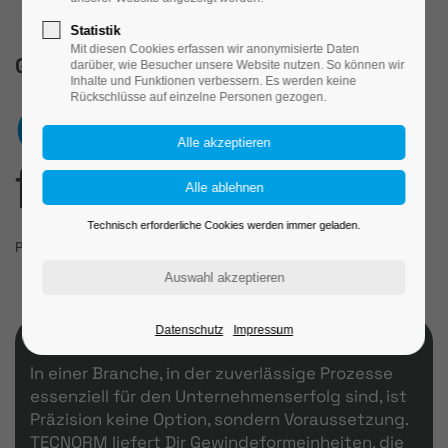
Statistik
Mit diesen Cookies erfassen wir anonymisierte Daten
GEWINDEFORMEINHEITEN
darüber, wie Besucher unsere Website nutzen. So können wir
Inhalte und Funktionen verbessern. Es werden keine
Rückschlüsse auf einzelne Personen gezogen.
Ge
winwinwin
de-
formeinheiten
Technisch erforderliche Cookies werden immer geladen.
Produkte
>
Gewindeformeinheiten
Datenschutz
Impressum
In einer Branche, in der zuverlässige Prozesse
essenziell für den Unternehmenserfolg sind, ist
Präzision keine Option, sondern Voraussetzung.
TECNORM liefert Dir Gewindeformeinheiten, die